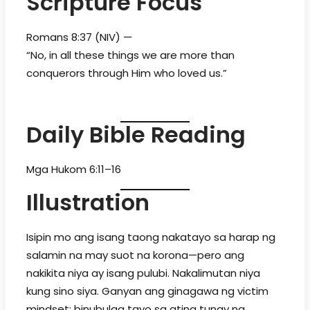
Scripture Focus
Romans 8:37 (NIV) —
“No, in all these things we are more than
conquerors through Him who loved us.”
Daily Bible Reading
Mga Hukom 6:11–16
Illustration
Isipin mo ang isang taong nakatayo sa harap ng
salamin na may suot na korona—pero ang
nakikita niya ay isang pulubi. Nakalimutan niya
kung sino siya. Ganyan ang ginagawa ng victim
mindset: binubulag tayo sa ating tunay na