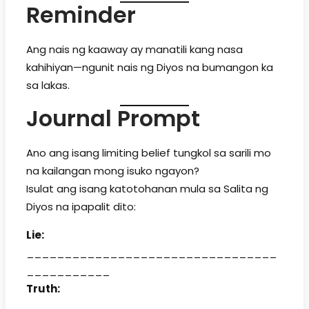
Reminder
Ang nais ng kaaway ay manatili kang nasa
kahihiyan—ngunit nais ng Diyos na bumangon ka
sa lakas.
Journal Prompt
Ano ang isang limiting belief tungkol sa sarili mo
na kailangan mong isuko ngayon?
Isulat ang isang katotohanan mula sa Salita ng
Diyos na ipapalit dito:
Lie:
_________________________________
___________
Truth:
_________________________________