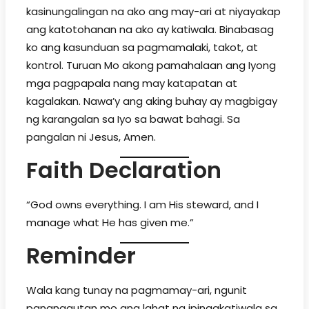
kasinungalingan na ako ang may-ari at niyayakap
ang katotohanan na ako ay katiwala. Binabasag
ko ang kasunduan sa pagmamalaki, takot, at
kontrol. Turuan Mo akong pamahalaan ang Iyong
mga pagpapala nang may katapatan at
kagalakan. Nawa’y ang aking buhay ay magbigay
ng karangalan sa Iyo sa bawat bahagi. Sa
pangalan ni Jesus, Amen.
Faith Declaration
“God owns everything. I am His steward, and I
manage what He has given me.”
Reminder
Wala kang tunay na pagmamay-ari, ngunit
pananagutan mo ang lahat ng ipinagkatiwala sa