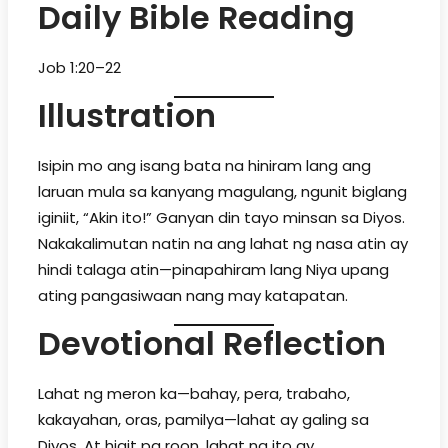
Daily Bible Reading
Job 1:20–22
Illustration
Isipin mo ang isang bata na hiniram lang ang
laruan mula sa kanyang magulang, ngunit biglang
iginiit, “Akin ito!” Ganyan din tayo minsan sa Diyos.
Nakakalimutan natin na ang lahat ng nasa atin ay
hindi talaga atin—pinapahiram lang Niya upang
ating pangasiwaan nang may katapatan.
Devotional Reflection
Lahat ng meron ka—bahay, pera, trabaho,
kakayahan, oras, pamilya—lahat ay galing sa
Diyos. At higit pa roon, lahat ng ito ay