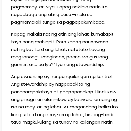
pagmamay-ari Niya. Kapag nakilala natin ito,
nagbabago ang ating puso—mula sa
pagmamalaki tungo sa pagpapakumbaba.
Kapag inakala nating atin ang lahat, kumakapit
tayo nang mahigpit. Pero kapag naunawaan
nating kay Lord ang lahat, natututo tayong
magtanong: “Panginoon, paano Mo gustong
gamitin ang sa Iyo?” Iyan ang stewardship.
Ang ownership ay nangangailangan ng kontrol.
Ang stewardship ay nagpapakita ng
pananampalataya at pagpapasakop. Hindi ikaw
ang pinagmumulan—ikaw ay katiwala lamang ng
Isa na may-ari ng lahat. At magandang balita ito:
kung si Lord ang may-ari ng lahat, hinding-hindi
tayo magkukulang sa tunay na kailangan natin.