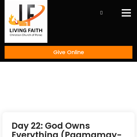
Skip
to
content
Give Online
Day 22: God Owns
Everything (Pagmamay-