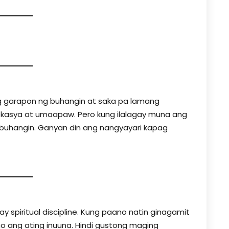
g garapon ng buhangin at saka pa lamang
i kasya at umaapaw. Pero kung ilalagay muna ang
buhangin. Ganyan din ang nangyayari kapag
n
 ay spiritual discipline. Kung paano natin ginagamit
o ang ating inuuna. Hindi gustong maging