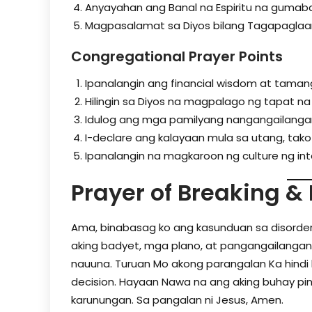
Anyayahan ang Banal na Espiritu na gumaba
Magpasalamat sa Diyos bilang Tagapaglaa
Congregational Prayer Points
Ipanalangin ang financial wisdom at tama
Hilingin sa Diyos na magpalago ng tapat na
Idulog ang mga pamilyang nangangailangan
I-declare ang kalayaan mula sa utang, tak
Ipanalangin na magkaroon ng culture ng in
Prayer of Breaking &
Ama, binabasag ko ang kasunduan sa disordered 
aking badyet, mga plano, at pangangailangan s
nauuna. Turuan Mo akong parangalan Ka hindi l
decision. Hayaan Nawa na ang aking buhay pi
karunungan. Sa pangalan ni Jesus, Amen.