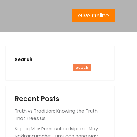
Give Online
Search
Search
Recent Posts
Truth vs Tradition: Knowing the Truth
That Frees Us
Kapag May Pumasok sa Isipan o May
Nakitang Imahe: Tumugon nang May