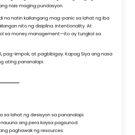
a ang nais maging pundasyon.
di na natin kailangang mag-panic sa lahat ng iba
ngan nito ng disiplina. Intentionality. At
ngkol sa money management—ito ay tungkol sa
, pag-iimpok, at pagbibigay. Kapag Siya ang nasa
ng ating pananalapi.
ya sa lahat ng desisyon sa pananalapi.
 nauuna ang pera kaysa pagsunod.
mang paghawak ng resources.