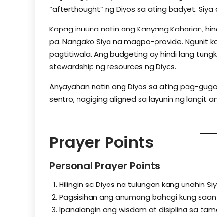
“afterthought” ng Diyos sa ating badyet. Siy
Kapag inuuna natin ang Kanyang Kaharian, hin
pa. Nangako Siya na magpo-provide. Ngunit kaila
pagtitiwala. Ang budgeting ay hindi lang tu
stewardship ng resources ng Diyos.
Anyayahan natin ang Diyos sa ating pag-gugol
sentro, nagiging aligned sa layunin ng langit a
Prayer Points
Personal Prayer Points
Hilingin sa Diyos na tulungan kang unahin Si
Pagsisihan ang anumang bahagi kung saan
Ipanalangin ang wisdom at disiplina sa ta