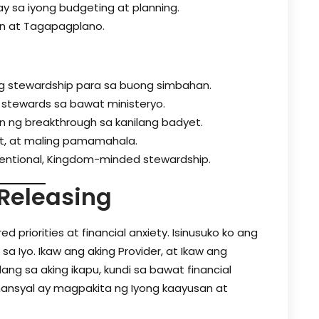
y sa iyong budgeting at planning.
n at Tagapagplano.
ng stewardship para sa buong simbahan.
 stewards sa bawat ministeryo.
 ng breakthrough sa kanilang badyet.
ot, at maling pamamahala.
tentional, Kingdom-minded stewardship.
 Releasing
priorities at financial anxiety. Isinusuko ko ang
a Iyo. Ikaw ang aking Provider, at Ikaw ang
ang sa aking ikapu, kundi sa bawat financial
nansyal ay magpakita ng Iyong kaayusan at