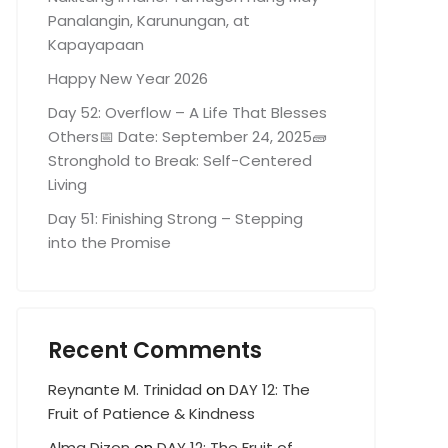
Panalangin, Karunungan, at
Kapayapaan
Happy New Year 2026
Day 52: Overflow – A Life That Blesses
Others📅 Date: September 24, 2025🧱
Stronghold to Break: Self-Centered
Living
Day 51: Finishing Strong – Stepping
into the Promise
Recent Comments
Reynante M. Trinidad
on
DAY 12: The
Fruit of Patience & Kindness
Alma Dizon
on
DAY 12: The Fruit of