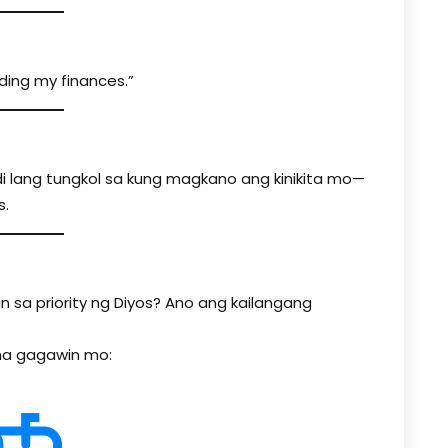
uding my finances.”
i lang tungkol sa kung magkano ang kinikita mo—
s.
n sa priority ng Diyos? Ano ang kailangang
 na gagawin mo: