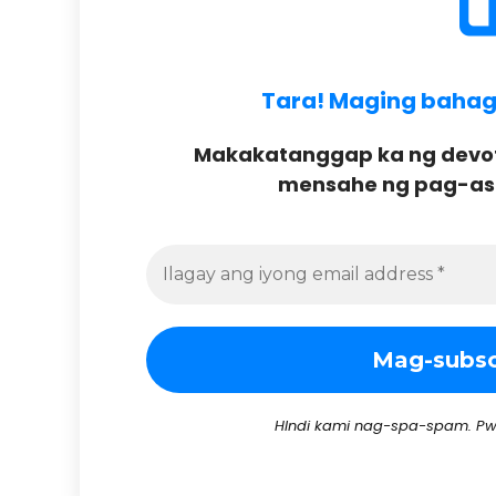
Tara! Maging bahagi 
Makakatanggap ka ng devoti
mensahe ng pag-asa 
HIndi kami nag-spa-spam. Pw