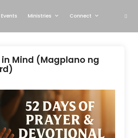
Events
Ministries
Connect
d in Mind (Magplano ng
rd)