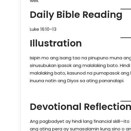
well.”
Daily Bible Reading
Luke 16:10–13
Illustration
Isipin mo ang isang tao na pinupuno muna an
sinusubukan ipasok ang malalaking bato. Hind
malalaking bato, kasunod na pumapasok ang 
inuuna natin ang Diyos sa ating pananalapi.
Devotional Reflectio
Ang pagbadyet ay hindi lang financial skill—ito
ang ating pera ay sumasalamin kung sino o an