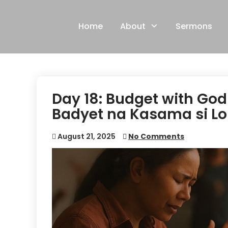
Skip
to
Home
About
Sermons
content
Day 18: Budget with Go
Badyet na Kasama si Lo
August 21, 2025
No Comments