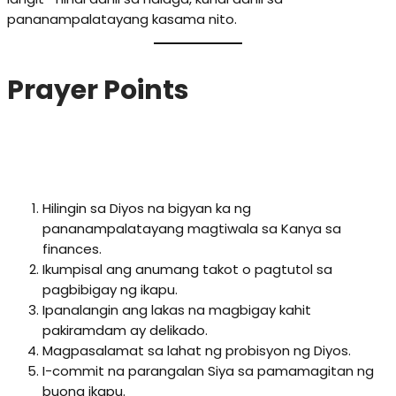
pananampalatayang kasama nito.
Prayer Points
🔹 Personal Prayer Points
Hilingin sa Diyos na bigyan ka ng
pananampalatayang magtiwala sa Kanya sa
finances.
Ikumpisal ang anumang takot o pagtutol sa
pagbibigay ng ikapu.
Ipanalangin ang lakas na magbigay kahit
pakiramdam ay delikado.
Magpasalamat sa lahat ng probisyon ng Diyos.
I-commit na parangalan Siya sa pamamagitan ng
buong ikapu.