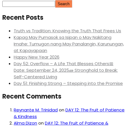
Search
Recent Posts
Truth vs Tradition: Knowing the Truth That Frees Us
Kapag May Pumasok sa Isipan o May Nakitang
Imahe: Tumugon nang May Panalangin, Karunungan,
at Kapayapaan
Happy New Year 2026
Day 52: Overflow – A Life That Blesses Others📅
Date: September 24, 2025🧱 Stronghold to Break:
Self-Centered Living
Day 51: Finishing Strong – Stepping into the Promise
Recent Comments
Reynante M. Trinidad
on
DAY 12: The Fruit of Patience
& Kindness
Alma Dizon
on
DAY 12: The Fruit of Patience &