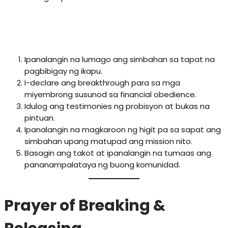
🔹 Congregational Prayer Points
Ipanalangin na lumago ang simbahan sa tapat na
pagbibigay ng ikapu.
I-declare ang breakthrough para sa mga
miyembrong susunod sa financial obedience.
Idulog ang testimonies ng probisyon at bukas na
pintuan.
Ipanalangin na magkaroon ng higit pa sa sapat ang
simbahan upang matupad ang mission nito.
Basagin ang takot at ipanalangin na tumaas ang
pananampalataya ng buong komunidad.
Prayer of Breaking &