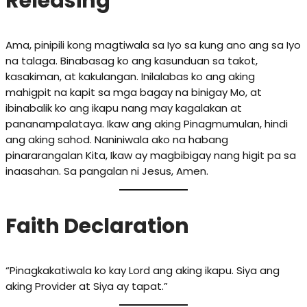
Releasing
Ama, pinipili kong magtiwala sa Iyo sa kung ano ang sa Iyo
na talaga. Binabasag ko ang kasunduan sa takot,
kasakiman, at kakulangan. Inilalabas ko ang aking
mahigpit na kapit sa mga bagay na binigay Mo, at
ibinabalik ko ang ikapu nang may kagalakan at
pananampalataya. Ikaw ang aking Pinagmumulan, hindi
ang aking sahod. Naniniwala ako na habang
pinararangalan Kita, Ikaw ay magbibigay nang higit pa sa
inaasahan. Sa pangalan ni Jesus, Amen.
Faith Declaration
“Pinagkakatiwala ko kay Lord ang aking ikapu. Siya ang
aking Provider at Siya ay tapat.”