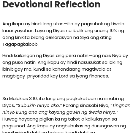
Devotional Reflection
Ang ikapu ay hindi lang utos—ito ay pagsubok ng tiwala.
Inaanyayahan tayo ng Diyos na ibalik ang unang 10% ng
ating kinikita bilang deklarasyon na Siya ang ating
Tagapagkaloob.
Hindi kailangan ng Diyos ang pera natin—ang nais Niya ay
ang puso natin. Ang ikapu ay hindi nasusukat sa laki ng
ibinibigay mo, kundi sa kahandaang magtiwala at
magbigay-priyoridad kay Lord sa iyong finances.
Sa Malakias 3:10, ito lang ang pagkakataon na sinabi ng
Diyos,
“Subukin ninyo ako.”
Parang sinasabi Niya,
“Tingnan
ninyo kung ano ang kayang gawin ng tiwala ninyo.”
Huwag hayaang pigilan ka ng takot o kalkulasyon sa
pagsunod. Ang ikapu ay nagbubukas ng durungawan ng
langit—hindi dahil sa halaga, kundi dahil sa