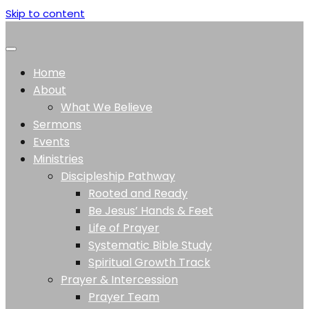
Skip to content
Home
About
What We Believe
Sermons
Events
Ministries
Discipleship Pathway
Rooted and Ready
Be Jesus’ Hands & Feet
Life of Prayer
Systematic Bible Study
Spiritual Growth Track
Prayer & Intercession
Prayer Team