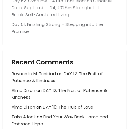
Day 52: Overflow – A Life That Blesses Others📅
Date: September 24, 2025🧱 Stronghold to
Break: Self-Centered Living
Day 51: Finishing Strong – Stepping into the
Promise
Recent Comments
Reynante M. Trinidad
on
DAY 12: The Fruit of
Patience & Kindness
Alma Dizon
on
DAY 12: The Fruit of Patience &
Kindness
Alma Dizon
on
DAY 10: The Fruit of Love
Take A look
on
Find Your Way Back Home and
Embrace Hope