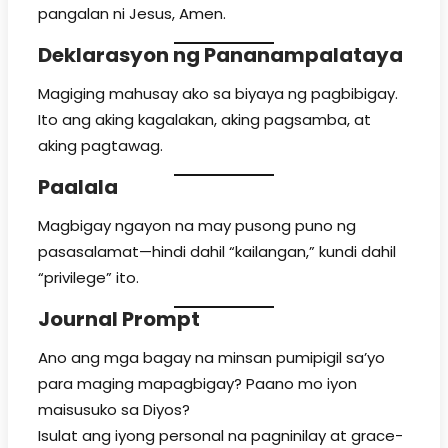
pangalan ni Jesus, Amen.
Deklarasyon ng Pananampalataya
Magiging mahusay ako sa biyaya ng pagbibigay.
Ito ang aking kagalakan, aking pagsamba, at
aking pagtawag.
Paalala
Magbigay ngayon na may pusong puno ng
pasasalamat—hindi dahil “kailangan,” kundi dahil
“privilege” ito.
Journal Prompt
Ano ang mga bagay na minsan pumipigil sa’yo
para maging mapagbigay? Paano mo iyon
maisusuko sa Diyos?
Isulat ang iyong personal na pagninilay at grace-