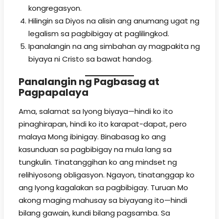
kongregasyon.
Hilingin sa Diyos na alisin ang anumang ugat ng
legalism sa pagbibigay at paglilingkod.
Ipanalangin na ang simbahan ay magpakita ng
biyaya ni Cristo sa bawat handog.
Panalangin ng Pagbasag at
Pagpapalaya
Ama, salamat sa Iyong biyaya—hindi ko ito
pinaghirapan, hindi ko ito karapat-dapat, pero
malaya Mong ibinigay. Binabasag ko ang
kasunduan sa pagbibigay na mula lang sa
tungkulin. Tinatanggihan ko ang mindset ng
relihiyosong obligasyon. Ngayon, tinatanggap ko
ang Iyong kagalakan sa pagbibigay. Turuan Mo
akong maging mahusay sa biyayang ito—hindi
bilang gawain, kundi bilang pagsamba. Sa