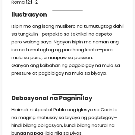
Roma 12:1–2
Ilustrasyon
Isipin mo ang isang musikero na tumutugtog dahil
sa tungkulin—perpekto sa teknikal na aspeto
pero walang saya. Ngayon isipin mo naman ang
isa na tumutugtog ng parehong kanta—pero
mula sa puso, umaapaw sa passion.
Ganyan ang kaibahan ng pagbibigay na mula sa
pressure at pagbibigay na mula sa biyaya.
Debosyonal na Pagninilay
Hinimok ni Apostol Pablo ang iglesya sa Corinto
na maging mahusay sa biyaya ng pagbibigay—
hindi bilang obligasyon, kundi bilang natural na
bunga ng pag-ibig nila sa Diyos.