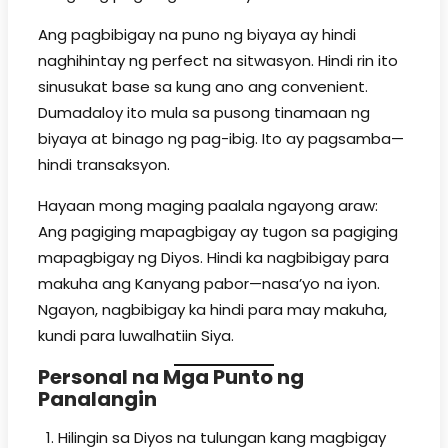
Ang pagbibigay na puno ng biyaya ay hindi
naghihintay ng perfect na sitwasyon. Hindi rin ito
sinusukat base sa kung ano ang convenient.
Dumadaloy ito mula sa pusong tinamaan ng
biyaya at binago ng pag-ibig. Ito ay pagsamba—
hindi transaksyon.
Hayaan mong maging paalala ngayong araw:
Ang pagiging mapagbigay ay tugon sa pagiging
mapagbigay ng Diyos. Hindi ka nagbibigay para
makuha ang Kanyang pabor—nasa’yo na iyon.
Ngayon, nagbibigay ka hindi para may makuha,
kundi para luwalhatiin Siya.
Personal na Mga Punto ng
Panalangin
Hilingin sa Diyos na tulungan kang magbigay