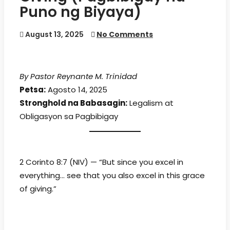
Puno ng Biyaya)
August 13, 2025
No Comments
By Pastor Reynante M. Trinidad
Petsa:
Agosto 14, 2025
Stronghold na Babasagin:
Legalism at
Obligasyon sa Pagbibigay
Susing Talata
2 Corinto 8:7 (NIV) — “But since you excel in
everything… see that you also excel in this grace
of giving.”
Araw-araw na Pagbasa