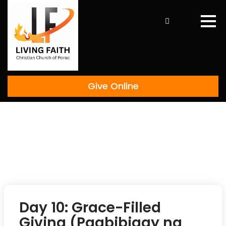
Skip
to
content
Give Online
Day 10: Grace-Filled
Giving (Pagbibigay na