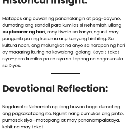
Historical Insight:
Matapos ang buwan ng pananalangin at pag-aayuno,
dumating ang sandali para kumilos si Nehemiah. Bilang
cupbearer ng hari
, may tiwala sa kanya, ngunit may
panganib pa ring kasama ang kanyang hinihiling. Sa
kultura noon, ang malungkot na anyo sa harapan ng hari
ay maaaring ituring na kawalang-galang. Kaya’t takot
siya—pero kumilos pa rin siya sa tapang na nagmumula
sa Diyos.
Devotional Reflection:
Nagdasal si Nehemiah ng ilang buwan bago dumating
ang pagkakataong ito. Ngunit nang bumukas ang pinto,
pumasok siya—matapang at may pananampalataya,
kahit na may takot.