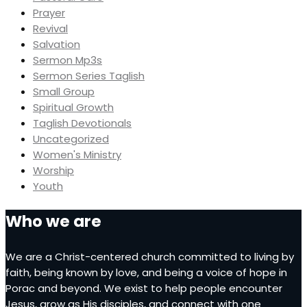
Prayer
Revival
Salvation
Sermon Mp3s
Sermon Series Taglish
Small Group
Spiritual Growth
Taglish Devotionals
Uncategorized
Women's Ministry
Worship
Youth
Who we are
We are a Christ-centered church committed to living by
faith, being known by love, and being a voice of hope in
Porac and beyond. We exist to help people encounter
Jesus, grow as His disciples, and connect with one