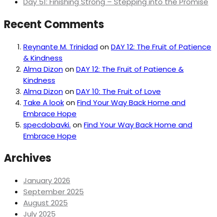
Day 51: Finishing Strong – Stepping into the Promise
Recent Comments
Reynante M. Trinidad
on
DAY 12: The Fruit of Patience
& Kindness
Alma Dizon
on
DAY 12: The Fruit of Patience &
Kindness
Alma Dizon
on
DAY 10: The Fruit of Love
Take A look
on
Find Your Way Back Home and
Embrace Hope
specdobavki.
on
Find Your Way Back Home and
Embrace Hope
Archives
January 2026
September 2025
August 2025
July 2025