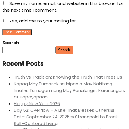
Save my name, email, and website in this browser for
the next time I comment.
Yes, add me to your mailing list
Search
Search
Recent Posts
Truth vs Tradition: Knowing the Truth That Frees Us
Kapag May Pumasok sa Isipan o May Nakitang
Imahe: Tumugon nang May Panalangin, Karunungan,
at Kapayapaan
Happy New Year 2026
Day 52: Overflow – A Life That Blesses Others📅
Date: September 24, 2025🧱 Stronghold to Break:
Self-Centered Living