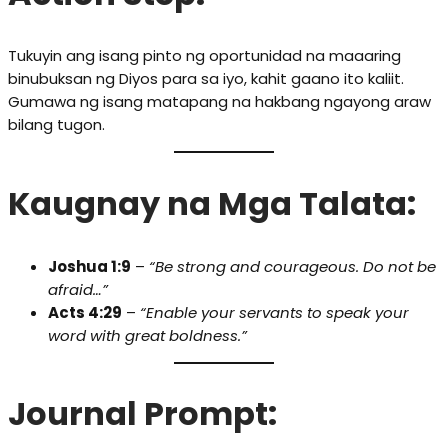
Tukuyin ang isang pinto ng oportunidad na maaaring
binubuksan ng Diyos para sa iyo, kahit gaano ito kaliit.
Gumawa ng isang matapang na hakbang ngayong araw
bilang tugon.
Kaugnay na Mga Talata:
Joshua 1:9
–
“Be strong and courageous. Do not be
afraid…”
Acts 4:29
–
“Enable your servants to speak your
word with great boldness.”
Journal Prompt: