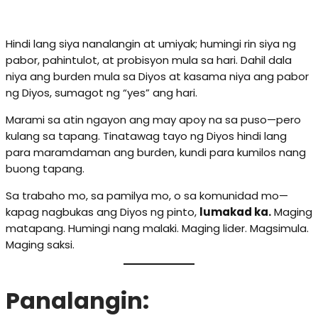
Hindi lang siya nanalangin at umiyak; humingi rin siya ng
pabor, pahintulot, at probisyon mula sa hari. Dahil dala
niya ang burden mula sa Diyos at kasama niya ang pabor
ng Diyos, sumagot ng “yes” ang hari.
Marami sa atin ngayon ang may apoy na sa puso—pero
kulang sa tapang. Tinatawag tayo ng Diyos hindi lang
para maramdaman ang burden, kundi para kumilos nang
buong tapang.
Sa trabaho mo, sa pamilya mo, o sa komunidad mo—
kapag nagbukas ang Diyos ng pinto,
lumakad ka.
Maging
matapang. Humingi nang malaki. Maging lider. Magsimula.
Maging saksi.
Panalangin: