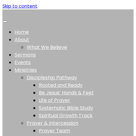
Skip to content
Home
About
What We Believe
Sermons
Events
Ministries
Discipleship Pathway
Rooted and Ready
Be Jesus’ Hands & Feet
Life of Prayer
Systematic Bible Study
Spiritual Growth Track
Prayer & Intercession
Prayer Team