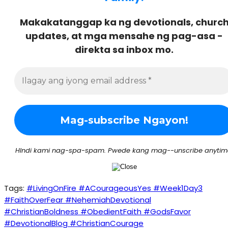
Makakatanggap ka ng devotionals, churc
updates, at mga mensahe ng pag-asa -
direkta sa inbox mo.
HIndi kami nag-spa-spam. Pwede kang mag--unscribe anytim
Tags:
#LivingOnFire #ACourageousYes #Week1Day3
#FaithOverFear #NehemiahDevotional
#ChristianBoldness #ObedientFaith #GodsFavor
#DevotionalBlog #ChristianCourage