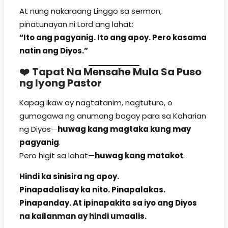
At nung nakaraang Linggo sa sermon,
pinatunayan ni Lord ang lahat:
“Ito ang pagyanig. Ito ang apoy. Pero kasama
natin ang Diyos.”
❤️
Tapat Na Mensahe Mula Sa Puso
ng Iyong Pastor
Kapag ikaw ay nagtatanim, nagtuturo, o
gumagawa ng anumang bagay para sa Kaharian
ng Diyos—
huwag kang magtaka kung may
pagyanig
.
Pero higit sa lahat—
huwag kang matakot
.
Hindi ka sinisira ng apoy.
Pinapadalisay ka nito. Pinapalakas.
Pinapanday. At ipinapakita sa iyo ang Diyos
na kailanman ay hindi umaalis.