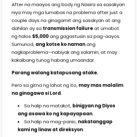
After na maayos ang body ng Nasira sa sasakyan
niya may mga lumabas na problema after just a
couple days na ginagamit ang sasakyan at ang
dahilan ay sa
transmission failure
at umabot
ng halos
$5,000
ang gagastusin sa pag-aayos.
Sumunod,
ang kotse ko naman
ang
nagkaproblema—nabiyak ang salamin, at may
kakaibang tunog habang umaandar.
Parang walang katapusang atake.
Pero sa gitna ng lahat ng ito,
may mas malalim
na ginagawa si Lord
.
Sa halip na matakot,
binigyan ng Diyos
ang asawa ko ng kapayapaan
.
Sa halip na mag-panic,
nakatanggap
kami ng linaw at direksyon
.