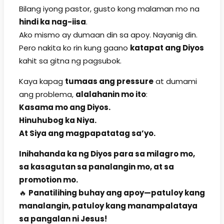
Bilang iyong pastor, gusto kong malaman mo na
hindi ka nag-iisa
.
Ako mismo ay dumaan din sa apoy. Nayanig din.
Pero nakita ko rin kung gaano
katapat ang Diyos
kahit sa gitna ng pagsubok.
Kaya kapag
tumaas ang pressure
at dumami
ang problema,
alalahanin mo ito
:
Kasama mo ang Diyos.
Hinuhubog ka Niya.
At Siya ang magpapatatag sa’yo.
Inihahanda ka ng Diyos para sa milagro mo,
sa kasagutan sa panalangin mo, at sa
promotion mo.
🔥
Panatilihing buhay ang apoy—patuloy kang
manalangin, patuloy kang manampalataya
sa pangalan ni Jesus!