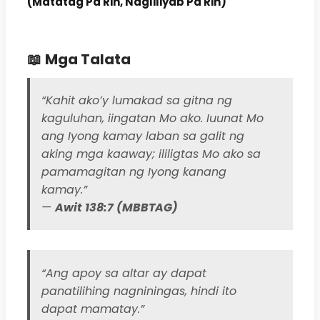
(Matatag Pa Rin, Nagliliyab Pa Rin)
📖
Mga Talata
“Kahit ako’y lumakad sa gitna ng
kaguluhan, iingatan Mo ako. Iuunat Mo
ang Iyong kamay laban sa galit ng
aking mga kaaway; ililigtas Mo ako sa
pamamagitan ng Iyong kanang
kamay.”
—
Awit 138:7 (MBBTAG)
“Ang apoy sa altar ay dapat
panatilihing nagniningas, hindi ito
dapat mamatay.”