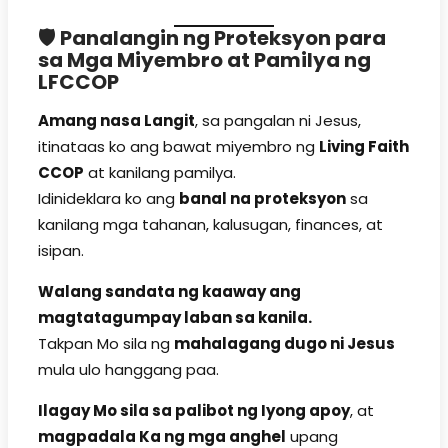
🛡️
Panalangin ng Proteksyon para
sa Mga Miyembro at Pamilya ng
LFCCOP
Amang nasa Langit
, sa pangalan ni Jesus,
itinataas ko ang bawat miyembro ng
Living Faith
CCOP
at kanilang pamilya.
Idinideklara ko ang
banal na proteksyon
sa
kanilang mga tahanan, kalusugan, finances, at
isipan.
Walang sandata ng kaaway ang
magtatagumpay laban sa kanila.
Takpan Mo sila ng
mahalagang dugo ni Jesus
mula ulo hanggang paa.
Ilagay Mo sila sa palibot ng Iyong apoy
, at
magpadala Ka ng mga anghel
upang