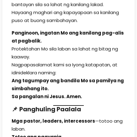
bantayan sila sa lahat ng kanilang lakad.
Hayaang maghari ang kapayapaan sa kanilang
puso at buong sambahayan.
Panginoon, ingatan Mo ang kanilang pag-alis
at pagbalik.
Protektahan Mo sila laban sa lahat ng bitag ng
kaaway.
Nagpapasalamat kami sa Iyong katapatan, at
idinideklara naming:
Ang tagumpay ang bandila Mo sa pamilya ng
simbahang ito.
Sa pangalan ni Jesus. Amen.
📌
Panghuling Paalala
Mga pastor, leaders, intercessors
—totoo ang
laban.
Totoo ang pagyanig.