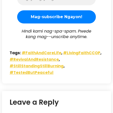
HIndi kami nag-spa-spam. Pwede
kang mag--unscribe anytime.
Tags:
#FaithAndCareLife
,
#LivingFaithCCOP
,
#RevivalAndResistance
,
#StillStandingStillBurning
,
#TestedButPeaceful
Leave a Reply