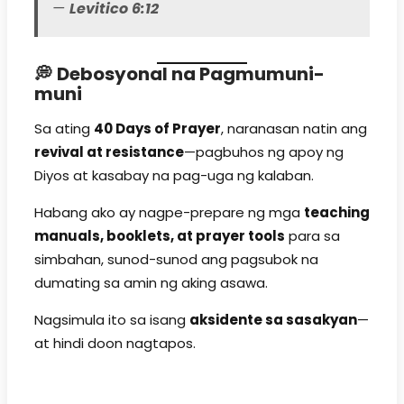
—
Levitico 6:12
💭
Debosyonal na Pagmumuni-
muni
Sa ating
40 Days of Prayer
, naranasan natin ang
revival at resistance
—pagbuhos ng apoy ng
Diyos at kasabay na pag-uga ng kalaban.
Habang ako ay nagpe-prepare ng mga
teaching
manuals, booklets, at prayer tools
para sa
simbahan, sunod-sunod ang pagsubok na
dumating sa amin ng aking asawa.
Nagsimula ito sa isang
aksidente sa sasakyan
—
at hindi doon nagtapos.